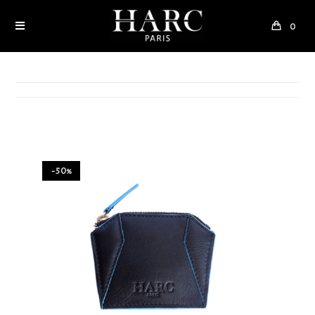
0
-50%