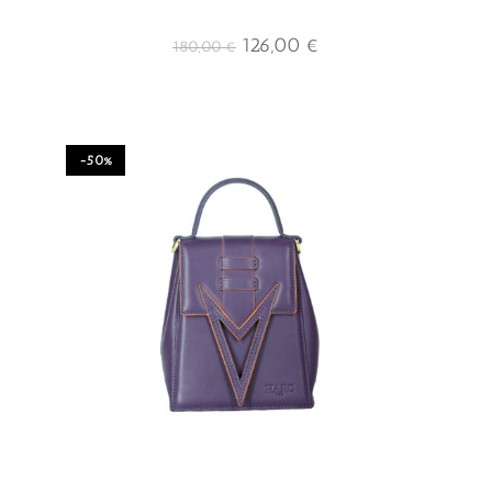
126,00
€
180,00
€
-50%