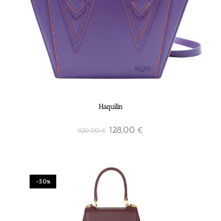
Haquilin
128,00
€
320,00
€
-50%