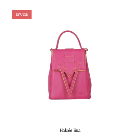
ÉPUISÉ
Halcée Ena